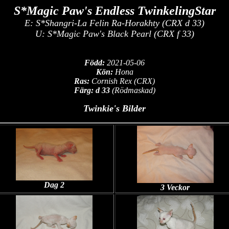
S*Magic Paw's Endless TwinkelingStar
E: S*Shangri-La Felin Ra-Horakhty (CRX d 33)
U:
S*Magic Paw's Black Pearl (CRX f 33)
Född:
2021-05-06
Kön:
Hona
Ras:
Cornish Rex (CRX)
Färg: d 33
(Rödmaskad)
Twinkie's Bilder
Dag 2
3 Veckor