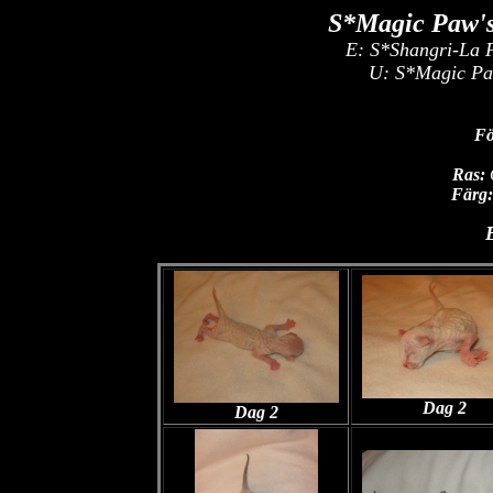
S*Magic Paw's
E: S*Shangri-La 
U:
S*Magic Paw
F
Ras:
Färg:
Dag 2
Dag 2