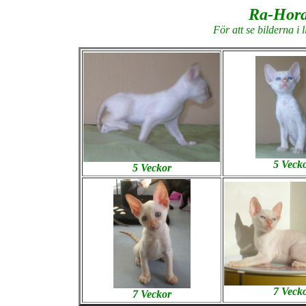
Ra-Hora
För att se bilderna i 
5
Veck
5 Veckor
7
Veck
7
Veckor